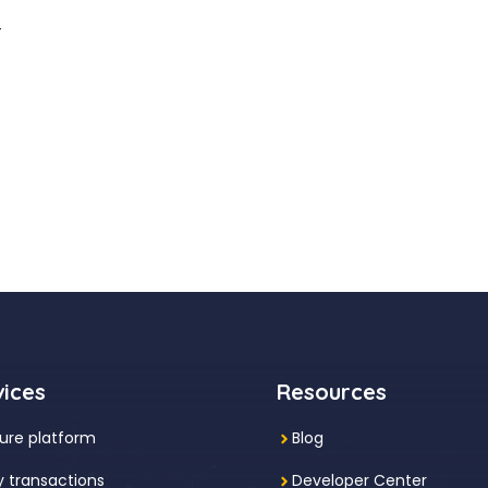
े
vices
Resources
ure platform
Blog
y transactions
Developer Center