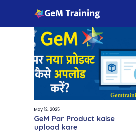
Skip
to
content
May 12, 2025
GeM Par Product kaise
upload kare