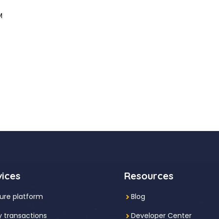
M
vices
Resources
ure platform
Blog
y transactions
Developer Center